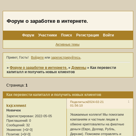
Форум о заработке в интернете.
Форум
Участники
Поиск
Регистрация
Войти
Активные темы
Привет, Гость!
Войдите
или
зарегистрируйтесь
.
»
Форум о заработке в интернете.
»
Домены
»
Как перевести
капиталл и получить новых клиентов
Страница:
1
Как перевести капиталл и получить новых клиентов
1
Поделиться
2024-02-21
kxjcxnnwst
01:56:10
Новичок
Уважаемые коллеги! Мы помогаем
Зарегистрирован
: 2022-05-05
компаниям и частным лицам в
Приглашений:
0
обмене криптовалюты на фиатные
Сообщений:
32
деньги (Евро, Доллар, Рубль,
Уважение:
[+0/-0]
Дирхам). Поможем отправлять и
Позитив:
[+0/-0]