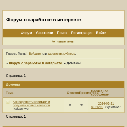
Форум о заработке в интернете.
Форум
Участники
Поиск
Регистрация
Войти
Активные темы
Привет, Гость!
Войдите
или
зарегистрируйтесь
.
»
Форум о заработке в интернете.
»
Домены
Страница:
1
Домены
Последнее
Тема
Ответов
Просмотров
сообщение
Как перевести капиталл и
2024-02-21
получить новых клиентов
0
31
01:56:10
kxjcxnnwst
kxjcxnnwst
Страница:
1