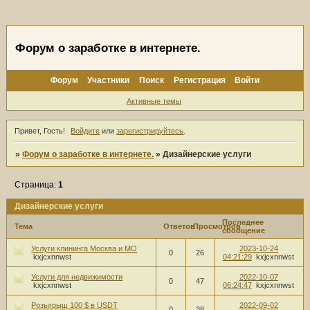
Форум о заработке в интернете.
Форум
Участники
Поиск
Регистрация
Войти
Активные темы
Привет, Гость!
Войдите
или
зарегистрируйтесь
.
»
Форум о заработке в интернете.
»
Дизайнерские услуги
Страница:
1
Дизайнерские услуги
Последнее
Тема
Ответов
Просмотров
сообщение
Услуги клининга Москва и МО
2023-10-24
0
26
kxjcxnnwst
04:21:29
kxjcxnnwst
Услуги для недвижимости
2022-10-07
0
47
kxjcxnnwst
06:24:47
kxjcxnnwst
Розыгрыш 100 $ в USDT
2022-09-02
0
38