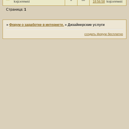
kxjcxnnwst
18:56:58
kxjcxnnwst
Страница:
1
»
Форум о заработке в интернете.
»
Дизайнерские услуги
создать форум бесплатно