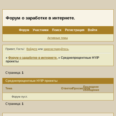
Форум о заработке в интернете.
Форум
Участники
Поиск
Регистрация
Войти
Активные темы
Привет, Гость!
Войдите
или
зарегистрируйтесь
.
»
Форум о заработке в интернете.
»
Среднепроцентные HYIP
проекты
Страница:
1
Среднепроцентные HYIP проекты
Последнее
Тема
Ответов
Просмотров
сообщение
Форум пуст.
Страница:
1