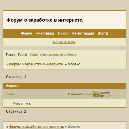
Форум о заработке в интернете.
Форум
Участники
Поиск
Регистрация
Войти
Активные темы
Привет, Гость!
Войдите
или
зарегистрируйтесь
.
»
Форум о заработке в интернете.
»
Форекс
Страница:
1
Форекс
Последнее
Тема
Ответов
Просмотров
сообщение
Форум пуст.
Страница:
1
»
Форум о заработке в интернете.
»
Форекс