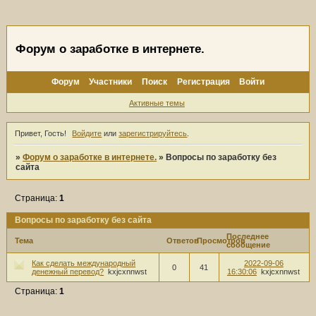
Форум о заработке в интернете.
Форум
Участники
Поиск
Регистрация
Войти
Активные темы
Привет, Гость!
Войдите
или
зарегистрируйтесь
.
»
Форум о заработке в интернете.
»
Вопросы по заработку без
сайта
Страница:
1
Вопросы по заработку без сайта
Последнее
Тема
Ответов
Просмотров
сообщение
Как сделать международный
2022-09-06
0
41
денежный перевод?
kxjcxnnwst
16:30:06
kxjcxnnwst
Страница:
1